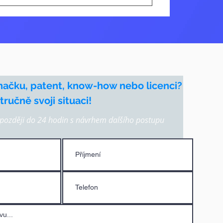
načku, patent, know-how nebo licenci?
ručně svoji situaci!
ozději do 24 hodin s návrhem dalšího postupu