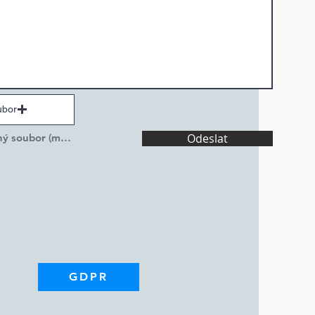
ubor
Nahrát podporovaný soubor (max. 15 MB)
Odeslat
GDPR