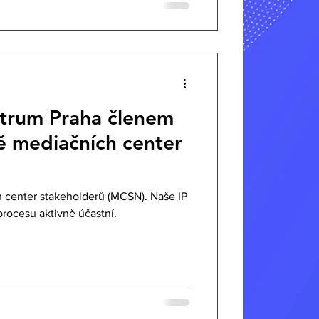
m Praha členem
ě mediačních center
h center stakeholderů (MCSN). Naše IP
rocesu aktivně účastní.