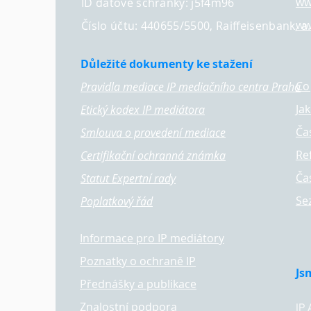
ww
ID datové schránky: j5f4m96
ww
Číslo účtu: 440655/5500, Raiffeisenbank, a.
Důležité dokumenty ke stažení
Co
Pravidla mediace IP mediačního centra Praha
Ja
Etický kodex IP mediátora
Ča
Smlouva o provedení mediace
Re
Certifikační ochranná známka
Ča
Statut Expertní rady
Se
Poplatkový řád
Informace pro IP mediátory
Poznatky o ochraně IP
Js
Přednášky a publikace
Znalostní podpora
IP