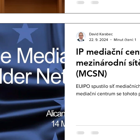
David Karabec
22. 9. 2024
Minut čtení: 1
IP mediační centru
mezinárodní sít
(MCSN)
EUIPO spustilo síť mediačníc
mediační centrum se tohoto p