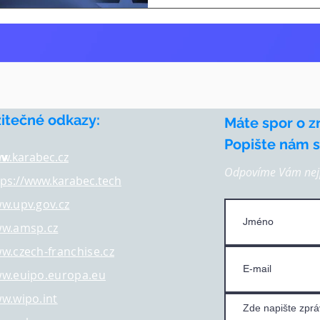
žitečné odkazy:
Máte spor o z
Popište nám st
av
w.karabec.cz
Odpovíme Vám nejp
tps://www.karabec.tech
w.upv.gov.cz
w.amsp.cz
w.czech-franchise.cz
w.euipo.europa.eu
w.wipo.int