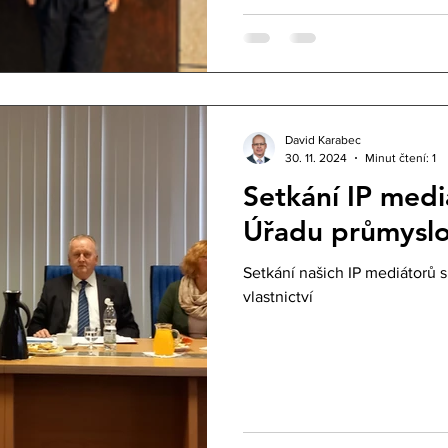
David Karabec
30. 11. 2024
Minut čtení: 1
Setkání IP med
Úřadu průmyslov
Setkání našich IP mediátorů
vlastnictví