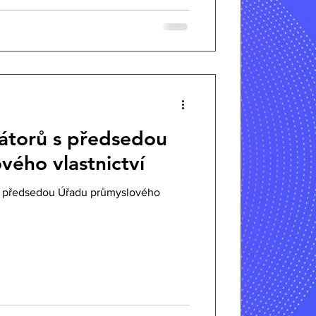
iátorů s předsedou
ého vlastnictví
 s předsedou Úřadu průmyslového