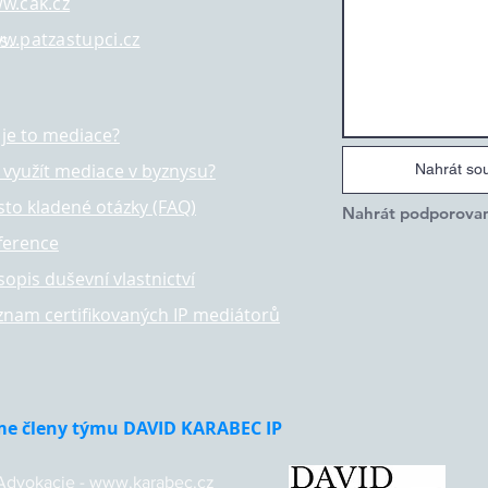
w.cak.cz
w.patzastupci.cz
s.
 je to mediace?
k využít mediace v byznysu?
Nahrát so
sto kladené otázky (FAQ)
ference
sopis duševní vlastnictví
znam certifikovaných IP mediátorů
me členy týmu DAVID KARABEC IP
 Advokacie - www.karabec.cz