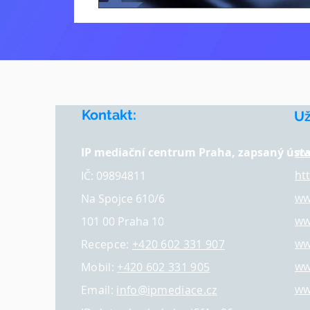
Kontakt:
​U
IP mediační centrum Praha, zapsaný úst
ww
ht
IČ: 09894811
ww
Na Spojce 610/6
ww
101 00 Praha 10
ww
Recepce:
+420 602 331 907
ww
Mobil:
+420 602 331 905
ww
Email:
info@ipmediace.cz