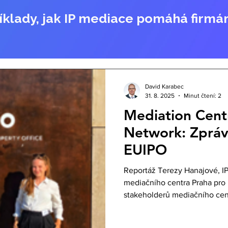
íklady, jak IP mediace pomáhá firmá
David Karabec
31. 8. 2025
Minut čtení: 2
Mediation Cent
Network: Zpráv
EUIPO
Reportáž Terezy Hanajové, IP
mediačního centra Praha pro 
stakeholderů mediačního centr
2025.