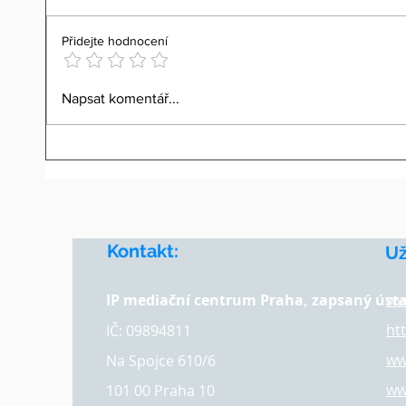
Přidejte hodnocení
Evaluativní mediace v IP
IP me
Napsat komentář...
sporech: Jak nás JUDr.
media
Martina Doležalová
sporů
posunula o úroveň výš
Kontakt:
​U
IP mediační centrum Praha, zapsaný úst
ww
ht
IČ: 09894811
ww
Na Spojce 610/6
ww
101 00 Praha 10