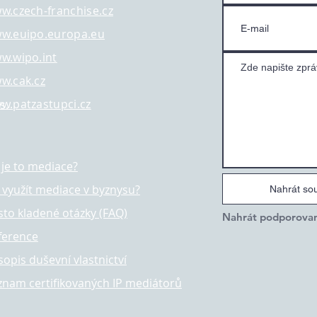
w.czech-franchise.cz
w.euipo.europa.eu
w.wipo.int
w.cak.cz
w.patzastupci.cz
s.
 je to mediace?
k využít mediace v byznysu?
Nahrát so
sto kladené otázky (FAQ)
ference
sopis duševní vlastnictví
znam certifikovaných IP mediátorů