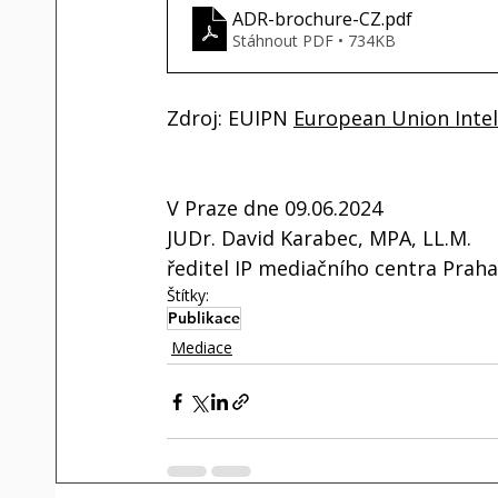
ADR-brochure-CZ
.pdf
Stáhnout PDF • 734KB
Zdroj: 
EUIPN 
European Union Intel
V Praze dne 09.06.2024
JUDr. David Karabec, MPA, LL.M.
ředitel IP mediačního centra Prah
Štítky:
Publikace
Mediace