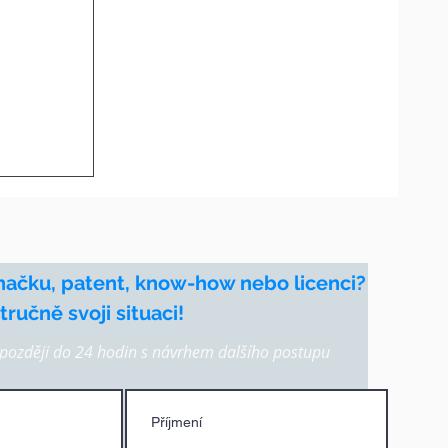
chranná
načku, patent, know-how nebo licenci?
ručně svoji situaci!
ozději do 24 hodin s návrhem dalšího postupu