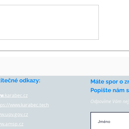
diace v Jihlavě: proč je
První certifikační o
ce chytré řešení IP
známka IPMC
žitečné odkazy:
Máte spor o z
Popište nám st
av
w.karabec.cz
Odpovíme Vám nejp
tps://www.karabec.tech
w.upv.gov.cz
w.amsp.cz