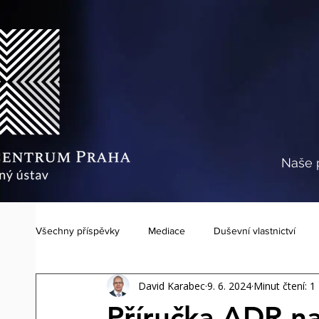
Naše 
Všechny příspěvky
Mediace
Duševní vlastnictví
David Karabec
9. 6. 2024
Minut čtení: 1
Mezinárodní síť (MCSN)
IP mediační centrum Praha
Příručka ADR n