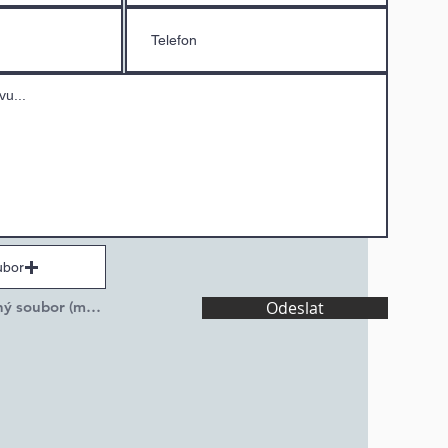
ubor
Nahrát podporovaný soubor (max. 15 MB)
Odeslat