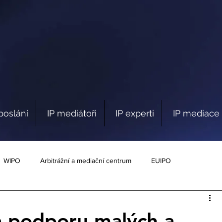
poslání
IP mediátoři
IP experti
IP mediace 
WIPO
Arbitrážní a mediační centrum
EUIPO
a podporu malých a