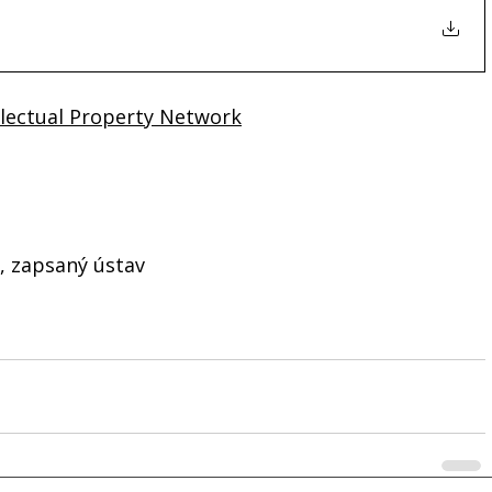
lectual Property Networ
k
a, zapsaný ústav