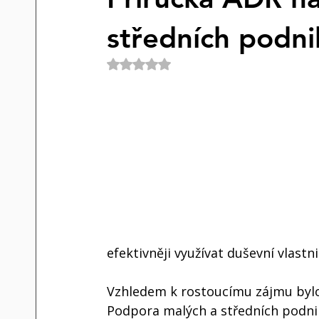
středních podni
Hodnoceno NaN z 5 hvězdiček.
efektivněji využívat duševní vlastnic
Vzhledem k rostoucímu zájmu bylo 
Podpora malých a středních podnik