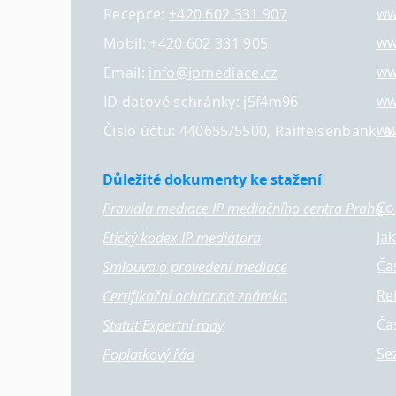
ww
Recepce:
+420 602 331 907
ww
Mobil:
+420 602 331 905
ww
Email:
info@ipmediace.cz
ww
ID datové schránky: j5f4m96
ww
Číslo účtu: 440655/5500, Raiffeisenbank, a.
Důležité dokumenty ke stažení
Co
Pravidla mediace IP mediačního centra Praha
Ja
Etický kodex IP mediátora
Ča
Smlouva o provedení mediace
Re
Certifikační ochranná známka
Ča
Statut Expertní rady
Se
Poplatkový řád