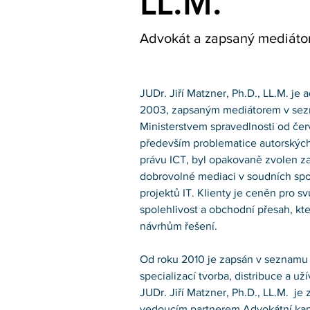
LL.M.
Advokát a zapsaný mediáto
JUDr. Jiří Matzner, Ph.D., LL.M. je
2003, zapsaným mediátorem v se
Ministerstvem spravedlnosti od čer
především problematice autorských 
právu ICT, byl opakovaně zvolen za
dobrovolné mediaci v soudních spo
projektů IT. Klienty je ceněn pro sv
spolehlivost a obchodní přesah, kte
návrhům řešení. 
Od roku 2010 je zapsán v seznamu 
specializací tvorba, distribuce a už
JUDr. Jiří Matzner, Ph.D., LL.M.  je
vedoucím partnerem Advokátní kanc