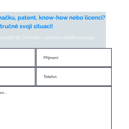
načku, patent, know-how nebo licenci?
ručně svoji situaci!
ozději do 24 hodin s návrhem dalšího postupu