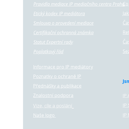
Co
Pravidla mediace IP mediačního centra Praha
Ja
Etický kodex IP mediátora
Ča
Smlouva o provedení mediace
Re
Certifikační ochranná známka
Ča
Statut Expertní rady
Se
Poplatkový řád
Informace pro IP mediátory
Poznatky o ochraně IP
Js
Přednášky a publikace
Znalostní podpora
IP
IP
Vize, cíle a poslání
Naše logo
IP