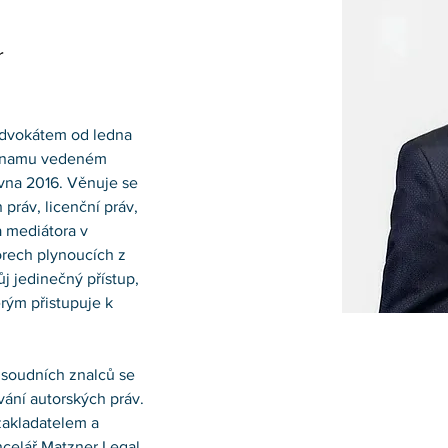
r
 advokátem od ledna 
znamu vedeném 
vna 2016. Věnuje se 
práv, licenční práv, 
 mediátora v 
rech plynoucích z 
ůj jedinečný přístup, 
rým přistupuje k 
soudních znalců se 
ívání autorských práv. 
 zakladatelem a 
elář Matzner Legal, 