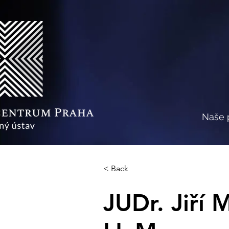
Naše 
< Back
JUDr. Jiří 