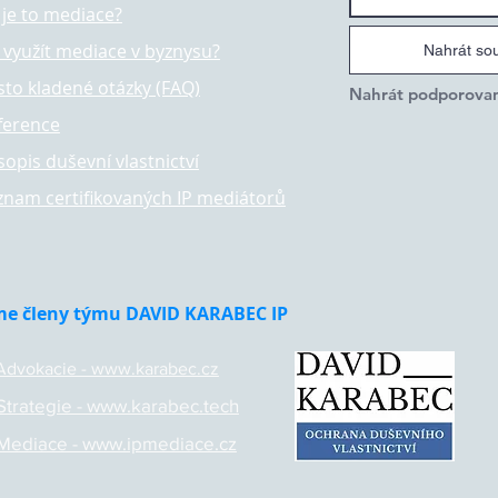
 je to mediace?
k využít mediace v byznysu?
Nahrát so
sto kladené otázky (FAQ)
ference
sopis duševní vlastnictví
znam certifikovaných IP mediátorů
me členy týmu DAVID KARABEC IP
 Advokacie - www.karabec.cz
 Strategie - www.karabec.tech
 Mediace - www.ipmediace.cz