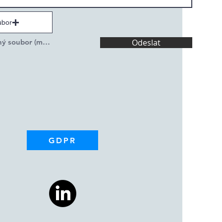
ubor
Nahrát podporovaný soubor (max. 15 MB)
Odeslat
GDPR