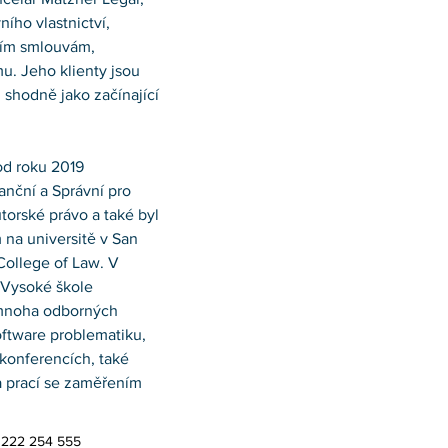
ího vlastnictví, 
ním smlouvám, 
. Jeho klienty jsou 
shodně jako začínající 
 od roku 2019 
nční a Správní pro 
torské právo a také byl 
 na universitě v San 
 College of Law. V 
 Vysoké škole 
 mnoha odborných 
ftware problematiku, 
 konferencích, také 
a prací se zaměřením 
 222 254 555