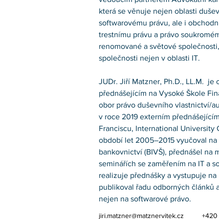
která se věnuje nejen oblasti duševn
softwarovému právu, ale i obchod
trestnímu právu a právo soukromému
renomované a světové společnosti, 
společnosti nejen v oblasti IT. 
JUDr. Jiří Matzner, Ph.D., LL.M.  je
přednášejícím na Vysoké Škole Fina
obor právo duševního vlastnictví/au
v roce 2019 externím přednášejícím
Franciscu, International University
období let 2005–2015 vyučoval na
bankovnictví (BIVŠ), přednášel na
seminářích se zaměřením na IT a so
realizuje přednášky a vystupuje na
publikoval řadu odborných článků 
nejen na softwarové právo.
jiri.matzner@matznervitek.cz
+420