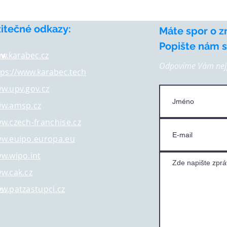
žitečné odkazy:
Máte spor o z
Popište nám st
av
w.karabec.cz
Odpovíme Vám nejp
tps://www.karabec.tech
w.upv.gov.cz
w.amsp.cz
w.czech-franchise.cz
w.euipo.europa.eu
w.wipo.int
w.cak.cz
w.patzastupci.cz
s.