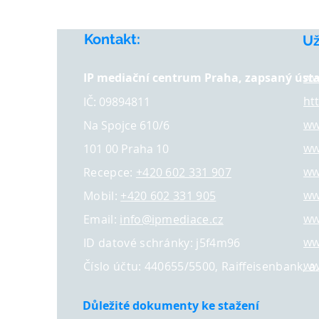
Kontakt:
​U
IP mediační centrum Praha, zapsaný úst
ww
ht
IČ: 09894811
ww
Na Spojce 610/6
ww
101 00 Praha 10
ww
Recepce:
+420 602 331 907
ww
Mobil:
+420 602 331 905
ww
Email:
info@ipmediace.cz
ww
ID datové schránky: j5f4m96
ww
Číslo účtu: 440655/5500, Raiffeisenbank, a.
Důležité dokumenty ke stažení