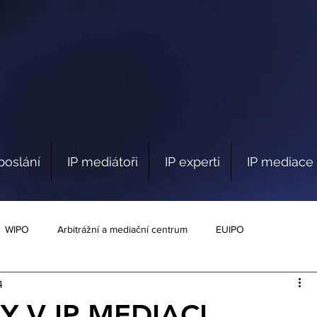
poslání
IP mediátoři
IP experti
IP mediace 
WIPO
Arbitrážní a mediační centrum
EUIPO
4
Y V IP MEDIACI