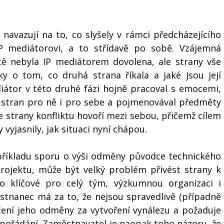
navazují na to, co slyšely v rámci předcházejícího 
IP mediátorovi, a to střídavě po sobě. Vzájemná 
tě nebyla IP mediátorem dovolena, ale strany vše 
y o tom, co druhá strana říkala a jaké jsou její 
átor v této druhé fázi hojně pracoval s emocemi, 
 stran pro ně i pro sebe a pojmenovával předměty 
e strany konfliktu hovoří mezi sebou, přičemž cílem 
 vyjasnily, jak situaci nyní chápou. 
říkladu sporu o výši odměny původce technického 
rojektu, může být velký problém přivést strany k 
to klíčové pro celý tým, výzkumnou organizaci i 
tnanec má za to, že nejsou spravedlivě (případně 
ení jeho odměny za vytvoření vynálezu a požaduje 
pořádání. Zaměstnavatel je naopak toho názoru, že 