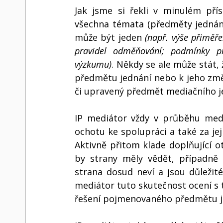
Jak jsme si řekli v minulém pří
všechna témata (předměty jednání
může být jeden 
(např. výše přiměř
pravidel odměňování; podmínky pro
výzkumu)
. Někdy se ale může stát, 
předmětu jednání nebo k jeho změn
či upravený předmět mediačního je
IP mediátor vždy v průběhu medi
ochotu ke spolupráci a také za jej
Aktivně přitom klade doplňující otá
by strany měly vědět, případně z
strana dosud neví a jsou důležit
mediátor tuto skutečnost ocení s 
řešení pojmenovaného předmětu j