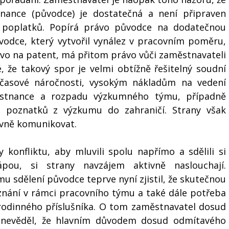
nce (původce) je dostatečná a není připraven 
h poplatků. Popírá právo původce na dodatečnou 
dce, který vytvořil vynález v pracovním poměru, 
ávo na patent, má přitom právo vůči zaměstnavateli 
že takový spor je velmi obtížně řešitelný soudní 
časové náročnosti, vysokým nákladům na vedení 
stnance a rozpadu výzkumného týmu, případně 
a poznatků z výzkumu do zahraničí. Strany však 
ivně komunikovat.
 konfliktu, aby mluvili spolu napřímo a sdělili si 
pou, si strany navzájem aktivně naslouchají. 
 sdělení původce teprve nyní zjistil, že skutečnou 
nání v rámci pracovního týmu a také dále potřeba 
rodinného příslušníka. O tom zaměstnavatel dosud 
nevěděl, že hlavním důvodem dosud odmítavého 