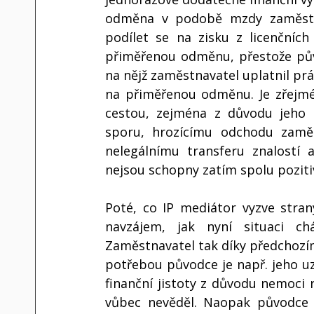
odměna v podobě mzdy zaměstna
podílet se na zisku z licenčníc
přiměřenou odměnu, přestože půvo
na nějž zaměstnavatel uplatnil pr
na přiměřenou odměnu. Je zřejmé, 
cestou, zejména z důvodu jeho 
sporu, hrozícímu odchodu zamě
nelegálnímu transferu znalostí 
nejsou schopny zatím spolu pozit
Poté, co IP mediátor vyzve strany
navzájem, jak nyní situaci chá
Zaměstnavatel tak díky předchozímu
potřebou původce je např. jeho uz
finanční jistoty z důvodu nemoci 
vůbec nevěděl. Naopak původce 