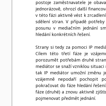
postoje zaměstnavatele je obava,
jednorázově, ohrozí další financo
v této fázi aktivně vést k zrcadlen
sdělení stran. V případě potřeby 
posunu v mediačním jednání smě
hledání konkrétních řešení. 
Strany si tedy za pomoci IP mediát
Cílem této třetí fáze je vzáje
porozumět potřebám druhé strany 
mediátor se snaží vzniklou situaci
tak IP mediátor umožní změnu jej
vzájemně nepodaří pochopit po
pokračovat do fáze hledání řešení
fáze (druhé) a znovu aktivně zjišť
pojmenovat předmět jednání. 