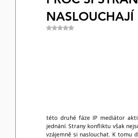
NASLOUCHAJÍ
Hodnoceno NaN z 5 hvězdiček.
této druhé fáze IP mediátor akt
jednání. Strany konfliktu však nej
vzájemně si naslouchat. K tomu do