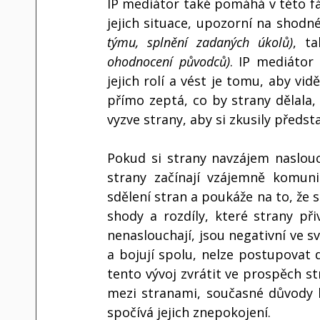
IP mediátor také pomáhá v této fáz
jejich situace, upozorní na shodné
týmu, splnění zadaných úkolů)
, t
ohodnocení původců)
. IP mediátor
jejich rolí a vést je tomu, aby vid
přímo zeptá, co by strany dělala,
vyzve strany, aby si zkusily představ
Pokud si strany navzájem naslouch
strany začínají vzájemně komuni
sdělení stran a poukáže na to, že s
shody a rozdíly, které strany při
nenaslouchají, jsou negativní ve 
a bojují spolu, nelze postupovat 
tento vývoj zvrátit ve prospěch st
mezi stranami, současné důvody k
spočívá jejich znepokojení. 