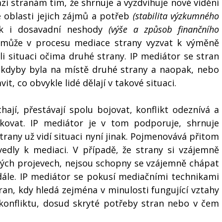
i stranám tím, že shrnuje a vyzdvihuje nové vidění 
 oblasti jejich zájmů a potřeb 
(stabilita výzkumného 
ak i dosavadní neshody 
(výše a způsob finančního 
 může v procesu mediace strany vyzvat k výměně 
ěli situaci očima druhé strany. IP mediátor se stran 
 kdyby byla na místě druhé strany a naopak, nebo 
it, co obvykle lidé dělají v takové situaci. 
ají, přestávají spolu bojovat, konflikt odeznívá a 
kovat. IP mediátor je v tom podporuje, shrnuje 
trany už vidí situaci nyní jinak. Pojmenovává přitom 
vedly k mediaci. V případě, že strany si vzájemně 
svých projevech, nejsou schopny se vzájemně chápat 
dále. IP mediátor se pokusí mediačními technikami 
ran, kdy hledá zejména v minulosti fungující vztahy 
onfliktu, dosud skryté potřeby stran nebo v čem 