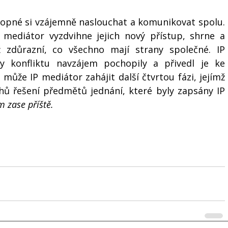
chopné si vzájemně naslouchat a komunikovat spolu. 
IP mediátor vyzdvihne jejich nový přístup, shrne a 
 zdůrazní, co všechno mají strany společné. IP 
 konfliktu navzájem pochopily a přivedl je ke 
ůže IP mediátor zahájit další čtvrtou fázi, jejímž 
hů řešení předmětů jednání, které byly zapsány IP 
m zase příště.