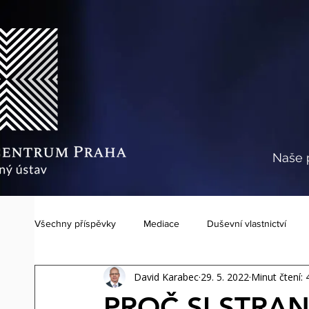
Naše 
Všechny příspěvky
Mediace
Duševní vlastnictví
David Karabec
29. 5. 2022
Minut čtení: 
Mezinárodní síť (MCSN)
IP mediační centrum Praha
PROČ SI STRAN