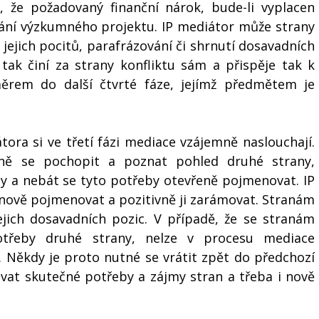
 že požadovaný finanční nárok, bude-li vyplacen 
vání výzkumného projektu. IP mediátor může strany 
í jejich pocitů, parafrázování či shrnutí dosavadních 
tak činí za strany konfliktu sám a přispěje tak k 
rem do další čtvrté fáze, jejímž předmětem je 
ora si ve třetí fázi mediace vzájemně naslouchají. 
mně se pochopit a poznat pohled druhé strany, 
a nebát se tyto potřeby otevřeně pojmenovat. IP 
 nově pojmenovat a pozitivně ji zarámovat. Stranám 
ich dosavadních pozic. V případě, že se stranám 
třeby druhé strany, nelze v procesu mediace 
. Někdy je proto nutné se vrátit zpět do předchozí 
ovat skutečné potřeby a zájmy stran a třeba i nově 