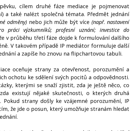
spěvku, cílem druhé fáze mediace je pojmenovat 
) a také nalézt společná témata. Předmět jednání 
ené odměny)
 nebo jich může být více 
(např. nastavení 
 práci výzkumníků; profesní uznání; investice do 
že v průběhu třetí fáze dojde k formulování dalšího 
ě. V takovém případě IP mediátor formuluje další 
dnání a zapíše ho znovu na flipchartovou tabuli. 
ace oceňuje strany za otevřenost, porozumění a 
ich ochotu ke sdělení svých pocitů a odpovědnosti. 
zky, kterými se snaží zjistit, zda je ještě něco, co 
da existují nějaké skutečnosti, o kterých druhá 
é. Pokud strany došly ke vzájemné porozumění, IP 
tím, že jde o posun, který umožňuje stranám hledat 
ednání. 