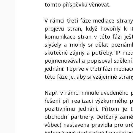
tomto příspěvku věnovat.
V rámci třetí fáze mediace strany 
projevu stran, když hovořily k 
komunikace stran v této fázi ješ
slyšely a mohly si dělat poznámk
skutečné zájmy a potřeby. IP medi
pojmenovával a popisoval sdělení
jednání. Teprve v třetí fázi mediac
této fáze je, aby si vzájemně strany
Např. v rámci minule uvedeného p
řešení při realizaci výzkumného p
pozitivnímu jednání. Přitom je 
obchodní partnery. Dotčený zaměs
vůbec) nastavena pravidla pro urč
jednorázově dodatečné finanční vy