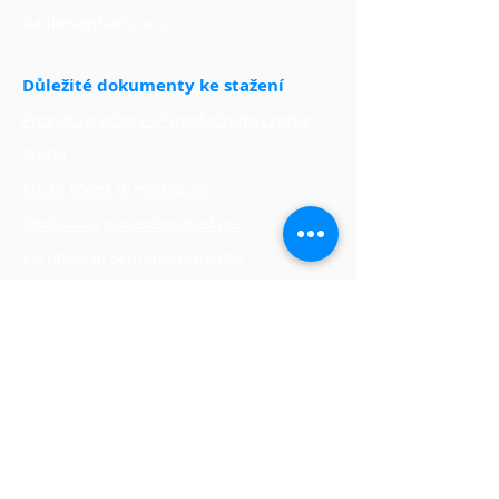
Raiffeisenbank, a.s.
Důležité dokumenty ke stažení
Pravidla mediace IP mediačního centra
Praha
Etický kodex IP mediátora
Smlouva o provedení mediace
Certifikační ochranná známka
Statut Expertní rady
Poplatkový řád
Informace pro IP mediátory
Poznatky o ochraně IP
Přednášky a publikace
Znalostní podpora