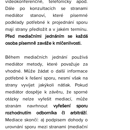
videokonferenčně, telefonicky apod. 
Dále po konzultacích se stranami 
mediátor stanoví, které písemné 
podklady potřebné k projednání sporu 
mají strany předložit a v jakém termínu. 
Před mediačními jednáním se každá 
osoba písemně zaváže k mlčenlivosti.
Během mediačních jednání používá 
mediátor metody, které považuje za 
vhodné. Může žádat o další informace 
potřebné k řešení sporu, nesmí však na 
strany vyvíjet jakýkoli nátlak. Pokud 
mediátor dospěje k závěru, že sporné 
otázky nelze vyřešit mediací, může 
stranám navrhnout 
vyřešení sporu 
rozhodnutím odborníka či arbitráží
. 
Mediace skončí: a) podpisem dohody o 
urovnání sporu mezi stranami (mediační 