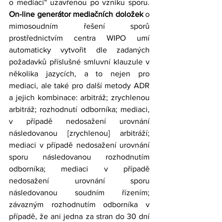
o mediaci“ uzavřenou po vzniku sporu.     
On-line generátor mediačních doložek
 o 
mimosoudním řešení sporů 
prostřednictvím centra WIPO umí 
automaticky vytvořit dle zadaných 
požadavků příslušné smluvní klauzule v 
několika jazycích, a to nejen pro 
mediaci, ale také pro další metody ADR 
a jejich kombinace: arbitráž; zrychlenou 
arbitráž; rozhodnutí odborníka; mediaci, 
v případě nedosažení urovnání 
následovanou [zrychlenou] arbitráží; 
mediaci v případě nedosažení urovnání 
sporu následovanou rozhodnutím 
odborníka; mediaci v případě 
nedosažení urovnání sporu 
následovanou soudním řízením; 
závazným rozhodnutím odborníka v 
případě, že ani jedna za stran do 30 dní 