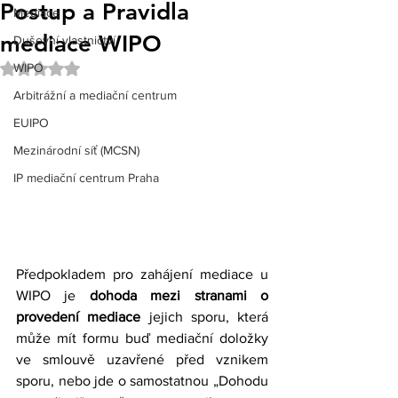
Postup a Pravidla
Mediace
mediace WIPO
Duševní vlastnictví
Hodnoceno NaN z 5 hvězdiček.
WIPO
Arbitrážní a mediační centrum
EUIPO
Mezinárodní síť (MCSN)
IP mediační centrum Praha
Předpokladem pro zahájení mediace u 
WIPO je 
dohoda mezi stranami o 
provedení mediace
 jejich sporu, která 
může mít formu buď mediační doložky 
ve smlouvě uzavřené před vznikem 
sporu, nebo jde o samostatnou „Dohodu 