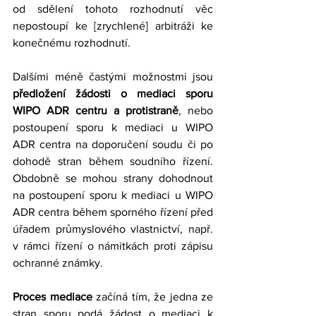
od sdělení tohoto rozhodnutí věc 
nepostoupí ke [zrychlené] arbitráži ke 
konečnému rozhodnutí. 
Dalšími méně častými možnostmi jsou 
předložení žádosti o mediaci sporu 
WIPO ADR centru a protistraně
, nebo 
postoupení sporu k mediaci u WIPO 
ADR centra na doporučení soudu či po 
dohodě stran během soudního řízení. 
Obdobně se mohou strany dohodnout 
na postoupení sporu k mediaci u WIPO 
ADR centra během sporného řízení před 
úřadem průmyslového vlastnictví, např. 
v rámci řízení o námitkách proti zápisu 
ochranné známky.
Proces mediace 
začíná tím, že jedna ze 
stran sporu podá žádost o mediaci k 