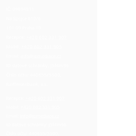
IČ:
09894811
Na Spojce 610/6
101 00 Praha 10
Recepce:
+420 602 331 907
Mobil:
+420 602 331 905
Email:
info@ipmediace.cz
ID datové schránky: j5f4m96
Číslo účtu: 440655/5500,
Raiffeisenbank, a.s.
Recepce:
+420 602 331 907
Mobil:
+420 602 331 905
Email:
info@ipmediace.cz
ID datové schránky: j5f4m96
Číslo účtu: 440655/5500,