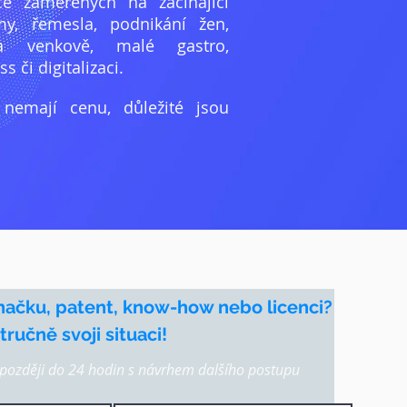
ce zaměřených na začínající
my, řemesla, podnikání žen,
a venkově, malé gastro,
 či digitalizaci.
 nemají cenu, důležité jsou
načku, patent, know-how nebo licenci?
ručně svoji situaci!
ozději do 24 hodin s návrhem dalšího postupu