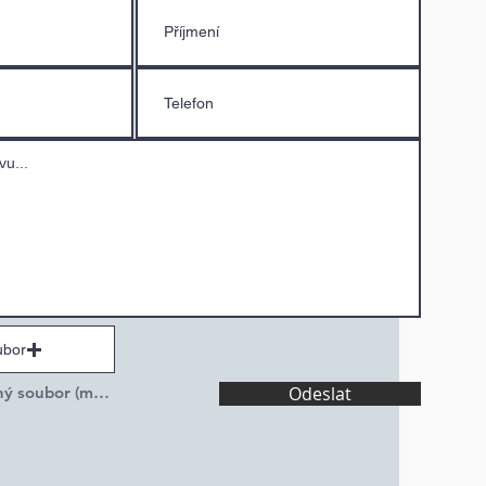
ubor
Nahrát podporovaný soubor (max. 15 MB)
Odeslat