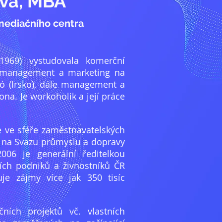
vá, MBA
 mediačního centra
969) vystudovala komerční
, management a marketing na
igó (Irsko), dále management a
na. Je workoholik a její práce
 ve sféře zaměstnavatelských
la na Svazu průmyslu a dopravy
006 je generální ředitelkou
ích podniků a živnostníků ČR
je zájmy více jak 350 tisíc
ačních projektů vč. vlastních