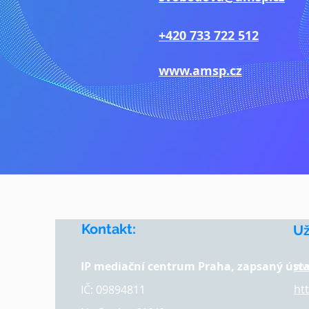
+420 733 722 512
www.amsp.cz
Kontakt:
​U
IP mediační centrum Praha, zapsaný úst
ww
ht
IČ: 09894811