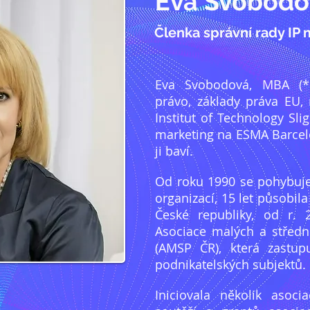
Eva Svobodo
Členka správní rady IP
Eva Svobodová, MBA (*1
právo, základy práva EU
Institut of Technology Sl
marketing na ESMA Barcelo
ji baví.
Od roku 1990 se pohybuje
organizací, 15 let působi
České republiky, od r. 2
Asociace malých a středn
(AMSP ČR), která zastupu
podnikatelských subjektů.
Iniciovala několik asoci