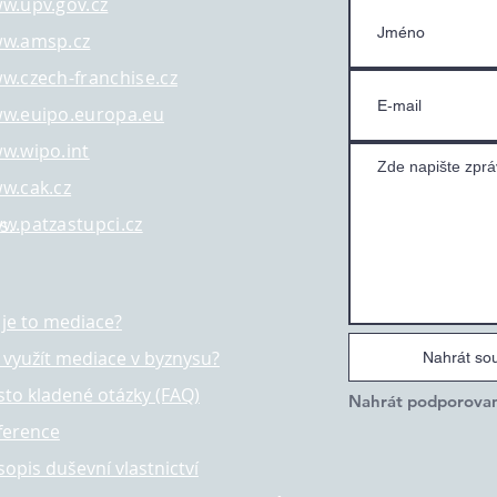
w.upv.gov.cz
w.amsp.cz
w.czech-franchise.cz
w.euipo.europa.eu
w.wipo.int
w.cak.cz
w.patzastupci.cz
s.
 je to mediace?
k využít mediace v byznysu?
Nahrát so
sto kladené otázky (FAQ)
ference
sopis duševní vlastnictví