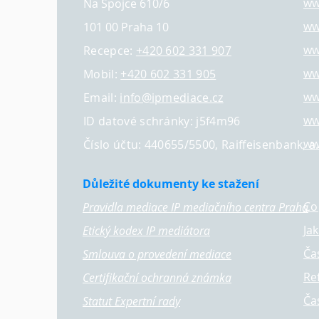
ww
Na Spojce 610/6
ww
101 00 Praha 10
ww
Recepce:
+420 602 331 907
ww
Mobil:
+420 602 331 905
ww
Email:
info@ipmediace.cz
ww
ID datové schránky: j5f4m96
ww
Číslo účtu: 440655/5500, Raiffeisenbank, a.
Důležité dokumenty ke stažení
Co
Pravidla mediace IP mediačního centra Praha
Ja
Etický kodex IP mediátora
Ča
Smlouva o provedení mediace
Re
Certifikační ochranná známka
Ča
Statut Expertní rady