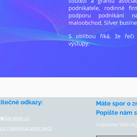
soutěží a grantů asocia
podnikatele, rodinné fir
podporu podnikání n
maloobchod, Silver business
S oblibou říká, že řeči
výstupy.
žitečné odkazy:
Máte spor o z
Popište nám st
av
w.karabec.cz
Odpovíme Vám nejp
tps://www.karabec.tech