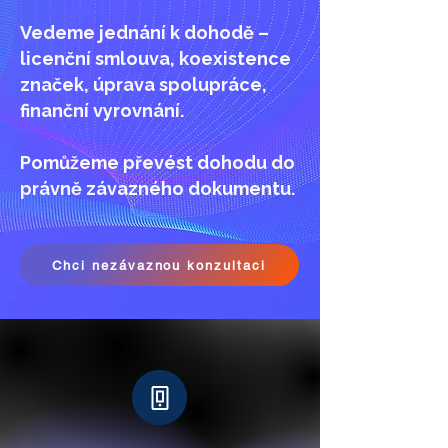
Vedeme jednání k dohodě –
licenční smlouva, koexistence
značek, úprava spolupráce,
finanční vyrovnání.
Pomůžeme převést dohodu do
právně závazného dokumentu.
Chci nezávaznou konzultaci