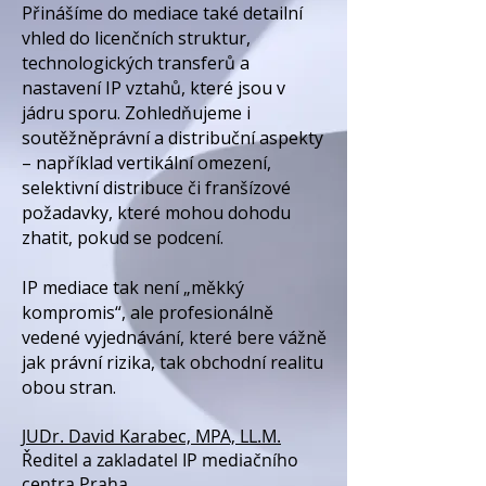
Přinášíme do mediace také detailní
vhled do licenčních struktur,
technologických transferů a
nastavení IP vztahů, které jsou v
jádru sporu. Zohledňujeme i
soutěžněprávní a distribuční aspekty
– například vertikální omezení,
selektivní distribuce či franšízové
požadavky, které mohou dohodu
zhatit, pokud se podcení.
IP mediace tak není „měkký
kompromis“, ale profesionálně
vedené vyjednávání, které bere vážně
jak právní rizika, tak obchodní realitu
obou stran.
JUDr. David Karabec, MPA, LL.M.
Ředitel a zakladatel IP mediačního
centra Praha