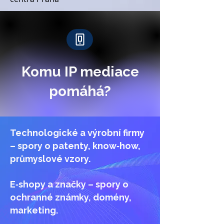
Komu IP mediace
pomáhá?
Technologické a výrobní firmy
– spory o patenty, know‑how,
průmyslové vzory.
E‑shopy a značky – spory o
ochranné známky, domény,
marketing.