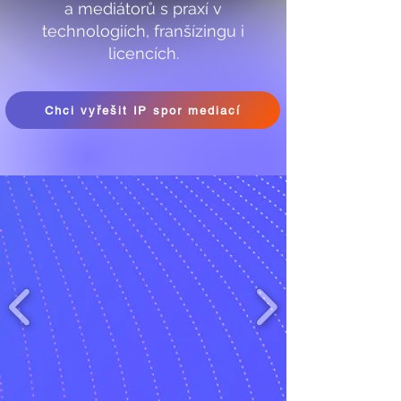
a mediátorů s praxí v
technologiích, franšízingu i
licencích.
Chci vyřešit IP spor mediací