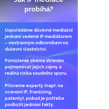
probíhá?
Uspořádáme důvěrné mediační
jednání vedené IP mediátorem
– nestranným odborníkem na
duševní vlastnictví.
Pomůžeme oběma stranám
pojmenovat jejich zájmy a
reálná rizika soudního sporu.
Přizveme experty (např. na
ocenění IP, franšízing,
patenty), pokud je potřeba
podložit jednání fakty.