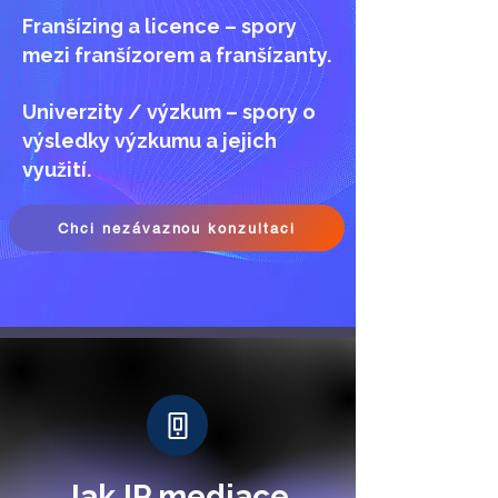
Franšízing a licence – spory
mezi franšízorem a franšízanty.
Univerzity / výzkum – spory o
výsledky výzkumu a jejich
využití.
Chci nezávaznou konzultaci
Jak IP mediace