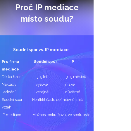
Proč IP mediace
místo soudu?
Soudní spor vs. IP mediace
Pro firmu Soudní spor IP
mediace
Délka řízení 3-5 let 3 -5 měsíců
Náklady vysoké nízké
Jednání veřejné důvěrné
Soudní spor Konflikt často definitivně zničí
vztah
IP mediace Možnost pokračovat ve spolupráci