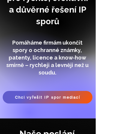
a důvěrné řešení IP
sporů
Pomáháme firmám ukončit
spory o ochranné známky,
patenty, licence a know‑how
smírně – rychleji a levněji než u
soudu.
Chci vyřešit IP spor mediací
Naše poslání