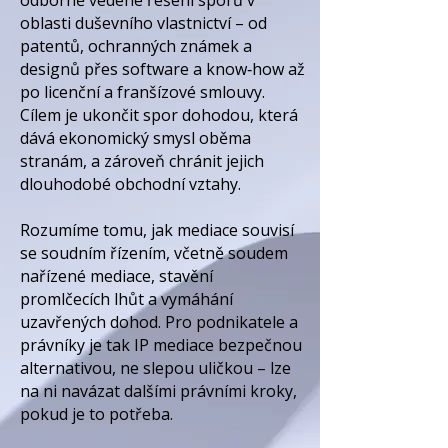
odborně vedené řešení sporů v
oblasti duševního vlastnictví – od
patentů, ochranných známek a
designů přes software a know‑how až
po licenční a franšízové smlouvy.
Cílem je ukončit spor dohodou, která
dává ekonomický smysl oběma
stranám, a zároveň chránit jejich
dlouhodobé obchodní vztahy.​
Rozumíme tomu, jak mediace souvisí
se soudním řízením, včetně soudem
nařízené mediace, stavění
promlčecích lhůt a vymáhání
uzavřených dohod. Pro podnikatele a
právníky je tak IP mediace bezpečnou
alternativou, ne slepou uličkou – lze
na ni navázat dalšími právními kroky,
pokud je to potřeba.