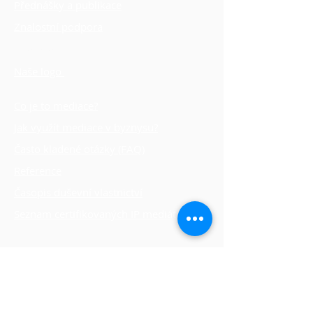
Přednášky a publikace
Znalostní podpora
Vize, cíle a poslání
Naše logo
Co je to mediace?
Jak využít mediace v byznysu?
Často kladené otázky (FAQ)
Reference
Časopis duševní vlastnictví
Seznam certifikovaných IP mediátorů
​Užitečné odkazy:
www.karabec.cz
https://www.karabec.tech