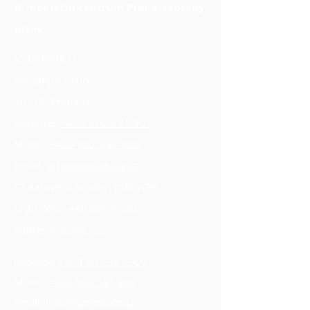
IP mediační centrum Praha, zapsaný
ústav
IČ:
09894811
Na Spojce 610/6
101 00 Praha 10
Recepce:
+420 602 331 907
Mobil:
+420 602 331 905
Email:
info@ipmediace.cz
ID datové schránky: j5f4m96
Číslo účtu: 440655/5500,
Raiffeisenbank, a.s.
Recepce:
+420 602 331 907
Mobil:
+420 602 331 905
Email:
info@ipmediace.cz