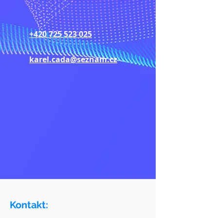
+420
725 523 025
karel.cada@seznam.cz
Kontakt: