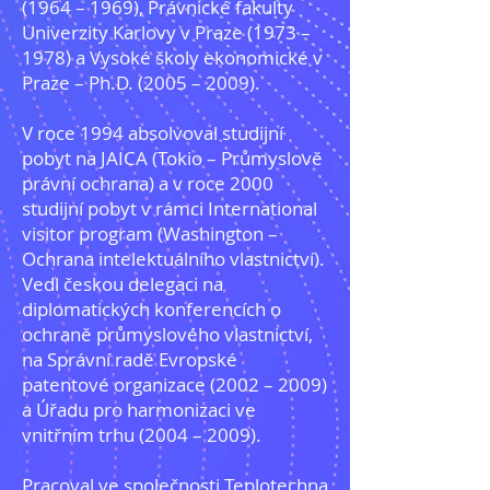
(1964 – 1969), Právnické fakulty
Univerzity Karlovy v Praze (1973 –
1978) a Vysoké školy ekonomické v
Praze – Ph.D. (2005 – 2009).
V roce 1994 absolvoval studijní
pobyt na JAICA (Tokio – Průmyslově
právní ochrana) a v roce 2000
studijní pobyt v rámci International
visitor program (Washington –
Ochrana intelektuálního vlastnictví).
Vedl českou delegaci na
diplomatických konferencích o
ochraně průmyslového vlastnictví,
na Správní radě Evropské
patentové organizace (2002 – 2009)
a Úřadu pro harmonizaci ve
vnitřním trhu (2004 – 2009).
Pracoval ve společnosti Teplotechna