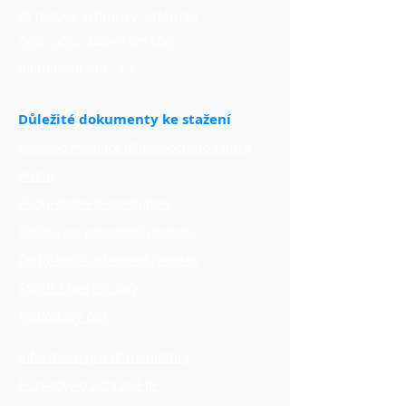
ID datové schránky: j5f4m96
Číslo účtu: 440655/5500,
Raiffeisenbank, a.s.
Důležité dokumenty ke stažení
Pravidla mediace IP mediačního centra
Praha
Etický kodex IP mediátora
Smlouva o provedení mediace
Certifikační ochranná známka
Statut Expertní rady
Poplatkový řád
Informace pro IP mediátory
Poznatky o ochraně IP