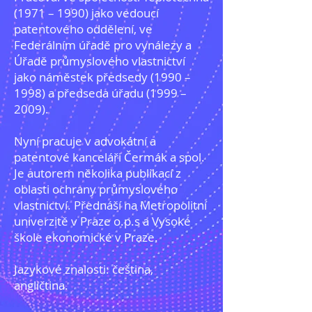
(1971 – 1990) jako vedoucí
patentového oddělení, ve
Federálním úřadě pro vynálezy a
Úřadě průmyslového vlastnictví
jako náměstek předsedy (1990 –
1998) a předseda úřadu (1999 –
2009).
Nyní pracuje v advokátní a
patentové kanceláři Čermák a spol.
Je autorem několika publikací z
oblasti ochrany průmyslového
vlastnictví. Přednáší na Metropolitní
univerzitě v Praze o.p.s a Vysoké
škole ekonomické v Praze.
Jazykové znalosti: čeština,
angličtina.