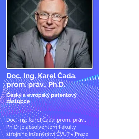
Doc. Ing. Karel Čada,
prom. práv., Ph.D.
Český a evropský patentový
zástupce
Doc. Ing. Karel Čada, prom. práv.,
Ph.D. je absolventem Fakulty
strojního inženýrství ČVUT v Praze