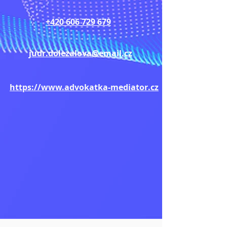
+420 606 729 679
judr.dolezalova@email.cz
https://www.advokatka-mediator.cz