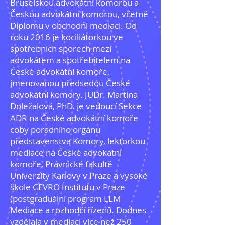
Bruselskou advokátní komorou a
Českou advokátní komorou, včetně
Diplomu v obchodní mediaci. Od
roku 2016 je kociliátorkou ve
spotřebních sporech mezi
advokátem a spotřebitelem na
České advokátní komoře,
jmenovanou předsedou České
advokátní komory. JUDr. Martina
Doležalová, PhD. je vedoucí Sekce
ADR na České advokátní komoře
coby poradního orgánu
představenstva Komory, lektorkou
mediace na České advokátní
komoře, Právnické fakultě
Univerzity Karlovy v Praze a vysoké
škole CEVRO Institutu v Praze
(postgraduální program LLM
Mediace a rozhodčí řízení). Dodnes
vzdělala v mediaci více než 250