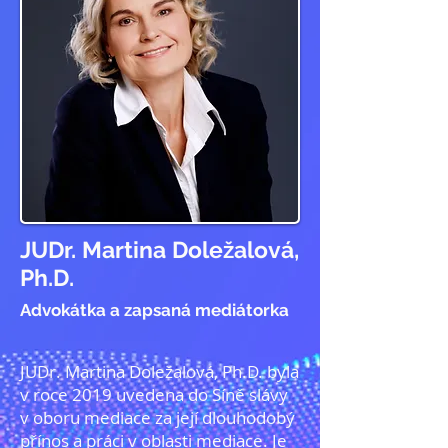
JUDr. Martina Doležalová,
Ph.D.
Advokátka a zapsaná mediátorka
JUDr. Martina Doležalová, Ph.D. byla
v
roce 2019 uvedena do Síně slávy
v oboru mediace za její dlouhodobý
přínos a práci v oblasti mediace. Je