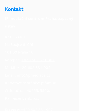
Kontakt:
IP mediační centrum Praha, zapsaný
ústav
IČ:
09894811
Na Spojce 610/6
101 00 Praha 10
Recepce:
+420 602 331 907
Mobil:
+420 602 331 905
Email:
info@ipmediace.cz
ID datové schránky: j5f4m96
Číslo účtu: 440655/5500,
Raiffeisenbank, a.s.
Recepce:
+420 602 331 907