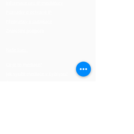
Informace pro IP mediátory
Poznatky o ochraně IP
Přednášky a publikace
Znalostní podpora
Vize, cíle a poslání
Naše logo
Co je to mediace?
Jak využít mediace v byznysu?
Často kladené otázky (FAQ)
Reference
Časopis duševní vlastnictví
Seznam certifikovaných IP mediátorů
​Užitečné odkazy: