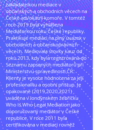
zakladatelkou mediace v
občanských a obchodních věcech na
České advokátní komoře. V tomtéž
roce 2019 byla vyhlášena
Mediátorkou roku České republiky.
Praktikuje mediaci na plný úvazek v
obchodních a občanskoprávních
věcech. Mediovala stovky kauz od
roku 2013, kdy byla registrována do
Seznamu zapsaných mediátorů při
Ministerstvu spravedlnosti ČR.
Klienty je vysoce hodnocena za její
profesionalitu a osobní přístup. Je
opakovaně (2019,2020,2021)
uváděna v londýnském žebříčku
Who Is Who Legal Mediation jako
doporučovaný mediátor v České
republice. V roce 2011 byla
certifikována v mediaci rovněž