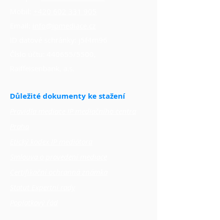
Mobil:
+420 602 331 905
Email:
info@ipmediace.cz
ID datové schránky: j5f4m96
Číslo účtu: 440655/5500,
Raiffeisenbank, a.s.
Důležité dokumenty ke stažení
Pravidla mediace IP mediačního centra
Praha
Etický kodex IP mediátora
Smlouva o provedení mediace
Certifikační ochranná známka
Statut Expertní rady
Poplatkový řád