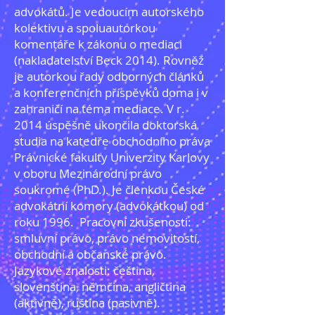
advokátů. Je vedoucím autorského
kolektivu a spoluautorkou
komentáře k zákonu o mediaci
(nakladatelství Beck 2014). Rovněž
je autorkou řady odborných článků
a konferenčních příspěvků doma i v
zahraničí na téma mediace. V r.
2014 úspěšně ukončila doktorská
studia na katedře obchodního práva
Právnické fakulty Univerzity Karlovy
v oboru Mezinárodní právo
soukromé (PhD.). Je členkou České
advokátní komory (advokátkou) od
roku 1996. Pracovní zkušenosti:
smluvní právo, právo nemovitostí,
obchodní a občanské právo.
Jazykové znalosti: čeština,
slovenština, němčina, angličtina
(aktivně), ruština (pasivně).