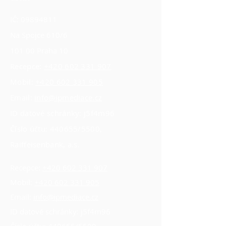
IČ:
09894811
Na Spojce 610/6
101 00 Praha 10
Recepce:
+420 602 331 907
Mobil:
+420 602 331 905
Email:
info@ipmediace.cz
ID datové schránky: j5f4m96
Číslo účtu: 440655/5500,
Raiffeisenbank, a.s.
Recepce:
+420 602 331 907
Mobil:
+420 602 331 905
Email:
info@ipmediace.cz
ID datové schránky: j5f4m96