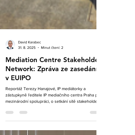
David Karabec
31. 8. 2025
Minut čtení: 2
Mediation Centre Stakeholder
Network: Zpráva ze zasedání
v EUIPO
Reportáž Terezy Hanajové, IP mediátorky a
zástupkyně ředitele IP mediačního centra Praha pro
mezinárodní spolupráci, o setkání sítě stakeholderů
mediačního centra EUIPO, které proběhlo 12. - 13. 5.
2025.