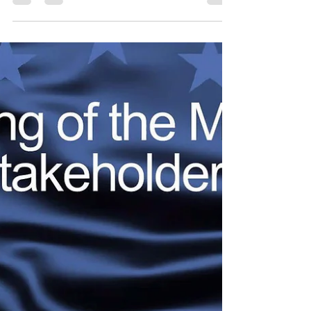
V Praze se dne 31.05.2024 uskutečnil společný
seminář EUIPO a ÚPV k mediacím v oblasti
duševního vlastnictví.