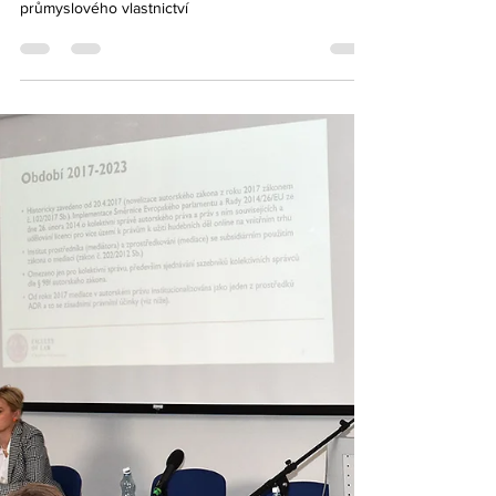
průmyslového vlastnictví
Setkání našich IP mediátorů s předsedou Úřadu
průmyslového vlastnictví