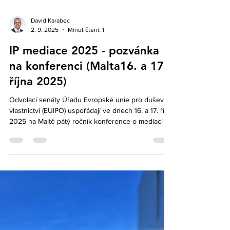
David Karabec
2. 9. 2025
Minut čtení: 1
IP mediace 2025 - pozvánka
na konferenci (Malta16. a 17.
října 2025)
Odvolací senáty Úřadu Evropské unie pro duševní
vlastnictví (EUIPO) uspořádají ve dnech 16. a 17. října
2025 na Maltě pátý ročník konference o mediaci v
oblasti duševního vlastnictví. Tato hybridní akce
nabídne osobní i online účast.